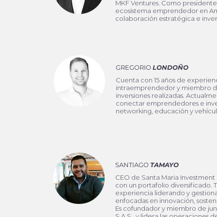
MKF Ventures. Como presidente 
ecosistema emprendedor en Am
colaboración estratégica e inver
GREGORIO
LONDOÑO
Cuenta con 15 años de experien
intraemprendedor y miembro de
inversiones realizadas. Actualm
conectar emprendedores e invers
networking, educación y vehícul
SANTIAGO
TAMAYO
CEO de Santa Maria Investment G
con un portafolio diversificado. 
experiencia liderando y gestio
enfocadas en innovación, sosteni
Es cofundador y miembro de ju
S.A.S., y lidera las operaciones 