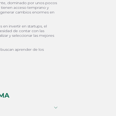
nante, dominado por unos pocos
, tienen acceso temprano y
n generar cambios enormes en
 en invertir en startups, el
esidad de contar con las
izar y seleccionar las mejores
e buscan aprender de los
AMA