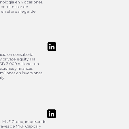
nología en 4 ocasiones,
 co-director de
en el área legal de
cia en consultoría
y private equity. Ha
D 3.000 millones en
iciones y finanzas
millones en inversiones
ty.
e MKF Group, impulsando
través de MKF Capital y