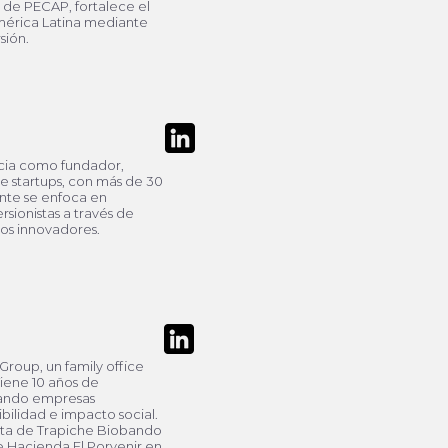
de PECAP, fortalece el
érica Latina mediante
sión.
cia como fundador,
 startups, con más de 30
ente se enfoca en
ionistas a través de
os innovadores.
roup, un family office
Tiene 10 años de
nando empresas
bilidad e impacto social.
nta de Trapiche Biobando
de Hacienda El Porvenir en