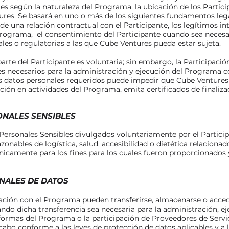
es según la naturaleza del Programa, la ubicación de los Partici
res. Se basará en uno o más de los siguientes fundamentos lega
 una relación contractual con el Participante, los legítimos i
Programa, el consentimiento del Participante cuando sea necesari
les o regulatorias a las que Cube Ventures pueda estar sujeta.
parte del Participante es voluntaria; sin embargo, la Participac
les necesarios para la administración y ejecución del Programa
 datos personales requeridos puede impedir que Cube Ventures 
ipación en actividades del Programa, emita certificados de finaliz
ONALES SENSIBLES
ersonales Sensibles divulgados voluntariamente por el Partici
onables de logística, salud, accesibilidad o dietética relacionado
nicamente para los fines para los cuales fueron proporcionados 
ONALES DE DATOS
ación con el Programa pueden transferirse, almacenarse o accede
ando dicha transferencia sea necesaria para la administración, ej
ormas del Programa o la participación de Proveedores de Servic
a cabo conforme a las leyes de protección de datos aplicables y a