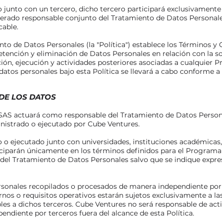
unto con un tercero, dicho tercero participará exclusivamente 
erado responsable conjunto del Tratamiento de Datos Personal
cable.
nto de Datos Personales (la "Política") establece los Términos y 
tención y eliminación de Datos Personales en relación con la soli
ción, ejecución y actividades posteriores asociadas a cualquier
atos personales bajo esta Política se llevará a cabo conforme a 
 DE LOS DATOS
SAS actuará como responsable del Tratamiento de Datos Persona
nistrado o ejecutado por Cube Ventures.
o ejecutado junto con universidades, instituciones académicas, 
ticiparán únicamente en los términos definidos para el Program
del Tratamiento de Datos Personales salvo que se indique expre
ersonales recopilados o procesados de manera independiente por
rnos o requisitos operativos estarán sujetos exclusivamente a las
les a dichos terceros. Cube Ventures no será responsable de ac
ndiente por terceros fuera del alcance de esta Política.