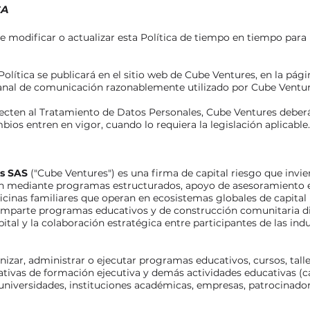
CA
 modificar o actualizar esta Política de tiempo en tiempo para r
Política se publicará en el sitio web de Cube Ventures, en la pá
anal de comunicación razonablemente utilizado por Cube Venture
ecten al Tratamiento de Datos Personales, Cube Ventures deberá
ios entren en vigor, cuando lo requiera la legislación aplicable.
es SAS
("Cube Ventures") es una firma de capital riesgo que invi
ción mediante programas estructurados, apoyo de asesoramiento e
ficinas familiares que operan en ecosistemas globales de capital
 imparte programas educativos y de construcción comunitaria dis
tal y la colaboración estratégica entre participantes de las indus
izar, administrar o ejecutar programas educativos, cursos, talle
iativas de formación ejecutiva y demás actividades educativas (
niversidades, instituciones académicas, empresas, patrocinadore