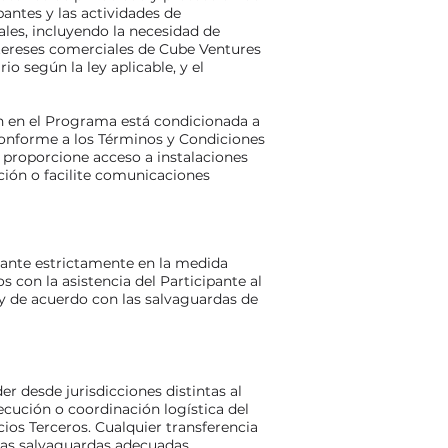
pantes y las actividades de
les, incluyendo la necesidad de
ntereses comerciales de Cube Ventures
o según la ley aplicable, y el
ión en el Programa está condicionada a
 conforme a los Términos y Condiciones
proporcione acceso a instalaciones
ación o facilite comunicaciones
pante estrictamente en la medida
s con la asistencia del Participante al
y de acuerdo con las salvaguardas de
r desde jurisdicciones distintas al
ecución o coordinación logística del
ios Terceros. Cualquier transferencia
 las salvaguardas adecuadas.