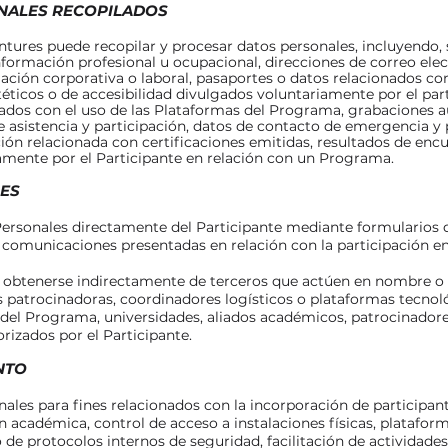
ONALES RECOPILADOS
tures puede recopilar y procesar datos personales, incluyendo, s
nformación profesional u ocupacional, direcciones de correo elec
iación corporativa o laboral, pasaportes o datos relacionados co
téticos o de accesibilidad divulgados voluntariamente por el par
ciados con el uso de las Plataformas del Programa, grabaciones 
e asistencia y participación, datos de contacto de emergencia y 
ón relacionada con certificaciones emitidas, resultados de encue
mente por el Participante en relación con un Programa.
LES
rsonales directamente del Participante mediante formularios d
o comunicaciones presentadas en relación con la participación 
obtenerse indirectamente de terceros que actúen en nombre o e
 patrocinadoras, coordinadores logísticos o plataformas tecnológ
 del Programa, universidades, aliados académicos, patrocinadore
rizados por el Participante.
NTO
ales para fines relacionados con la incorporación de participante
 académica, control de acceso a instalaciones físicas, plataform
e protocolos internos de seguridad, facilitación de actividade