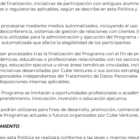
 de finalización, iniciativas de participación con antiguos alumn
 o regulatorias aplicables, según se describe en esta Política y
 procesarse mediante medios automatizados, incluyendo el uso 
deoconferencia, sistemas de gestión de relaciones con clientes (
cia utilizadas para la administración y ejecución del Programa.
automatizada que afecta la elegibilidad de los participantes.
er procesados tras la finalización del Programa con el fin de pr
émicas, educativas o profesionales relacionadas con los sector
azgo, educación ejecutiva u otras áreas temáticas vinculadas, inc
iciativas desarrolladas por Cube Ventures o sus socios estraté
sponsables independientes del Tratamiento de Datos Personales 
isposiciones internas aplicables.
l Programa se limitarán a oportunidades profesionales o acadé
mprendimiento, innovación, inversión o educación ejecutiva.
podrán utilizarse para fines de desarrollo, promoción, comercial
 de Programas actuales o futuros organizados por Cube Ventures.
AMIENTO
jo esta Política se realizará conforme a las leyes y marcos regu