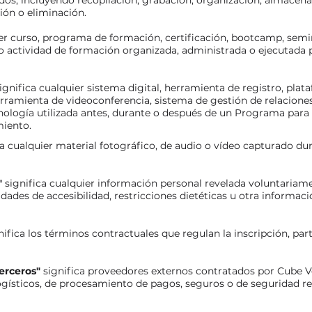
s, incluyendo recopilación, grabación, organización, almacena
ción o eliminación.
ier curso, programa de formación, certificación, bootcamp, semina
 o actividad de formación organizada, administrada o ejecutada
ignifica cualquier sistema digital, herramienta de registro, pl
rramienta de videoconferencia, sistema de gestión de relaciones
nología utilizada antes, durante o después de un Programa para
miento.
ca cualquier material fotográfico, de audio o vídeo capturado du
"
significa cualquier información personal revelada voluntariame
dades de accesibilidad, restricciones dietéticas u otra informa
nifica los términos contractuales que regulan la inscripción, pa
erceros"
significa proveedores externos contratados por Cube V
logísticos, de procesamiento de pagos, seguros o de seguridad re