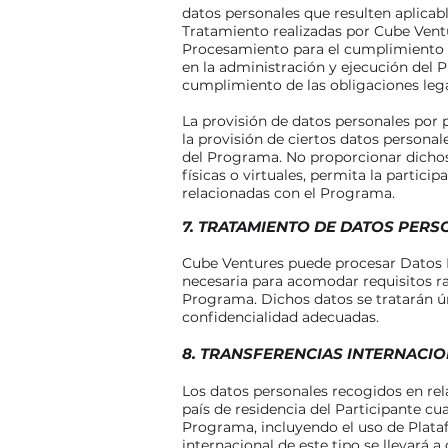
datos personales que resulten aplicabl
Tratamiento realizadas por Cube Ventu
Procesamiento para el cumplimiento de
en la administración y ejecución del 
cumplimiento de las obligaciones lega
La provisión de datos personales por 
la provisión de ciertos datos persona
del Programa. No proporcionar dichos
físicas o virtuales, permita la partic
relacionadas con el Programa.
7. TRATAMIENTO DE DATOS PERS
Cube Ventures puede procesar Datos P
necesaria para acomodar requisitos raz
Programa. Dichos datos se tratarán ú
confidencialidad adecuadas.
8. TRANSFERENCIAS INTERNACI
Los datos personales recogidos en rel
país de residencia del Participante cu
Programa, incluyendo el uso de Plataf
internacional de este tipo se llevará 