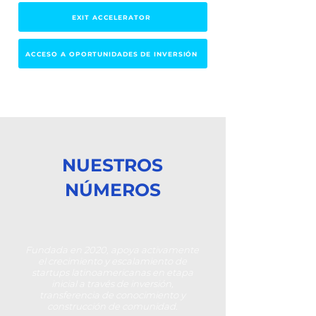
EXIT ACCELERATOR
ACCESO A OPORTUNIDADES DE INVERSIÓN
NUESTROS
NÚMEROS
Fundada en 2020, apoya activamente
el crecimiento y escalamiento de
startups latinoamericanas en etapa
inicial a través de inversión,
transferencia de conocimiento y
construcción de comunidad.