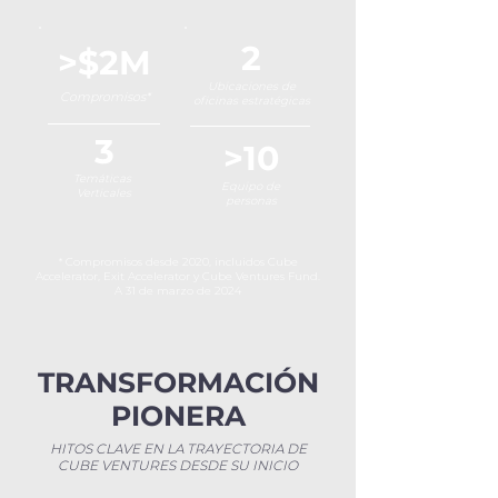
2
>$2M
Ubicaciones de
Compromisos*
oficinas estratégicas
3
>10
Temáticas
Equipo de
Verticales
personas
* Compromisos desde 2020, incluidos Cube
Accelerator, Exit Accelerator y Cube Ventures Fund.
A 31 de marzo de 2024
TRANSFORMACIÓN
PIONERA
HITOS CLAVE EN LA TRAYECTORIA DE
CUBE VENTURES DESDE SU INICIO