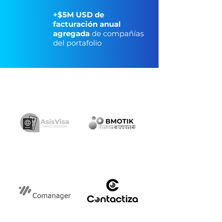
+$5M USD de
facturación anual
agregada
de compañías
del portafolio