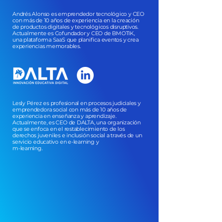
Andrés Alonso es emprendedor tecnológico y CEO
con más de 10 años de experiencia en la creación
de productos digitales y tecnológicos disruptivos.
Actualmente es Cofundador y CEO de BMOTIK,
una plataforma SaaS que planifica eventos y crea
experiencias memorables.
Lesly Pérez es profesional en procesos judiciales y
emprendedora social con más de 10 años de
experiencia en enseñanza y aprendizaje.
Actualmente, es CEO de DALTA, una organización
que se enfoca en el restablecimiento de los
derechos juveniles e inclusión social a través de un
servicio educativo en e-learning y
m-learning.