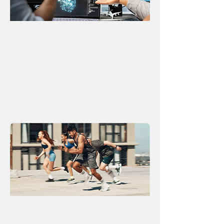
INTELIGENCIA ARTIFICIAL (IA)
La inteligencia artificial está redefiniendo cómo se
despliega el capital, cómo se construyen empresas
y cómo escala la productividad en los mercados
emergentes. Este módulo explora aplicaciones reales
de IA aplicada, con foco en oportunidades en América
Latina y el Sur Global.
Los participantes analizarán cómo la IA está
transformando el sourcing, la debida diligencia,
la creación de valor en portafolios y la próxima
generación de startups en sectores como educación,
salud, futuro del trabajo, servicios financieros y
consumo.
DEPORTES
Explora el deporte y los medios como una clase
de activo en expansión, donde equipos, derechos
de transmisión, datos, plataformas digitales y