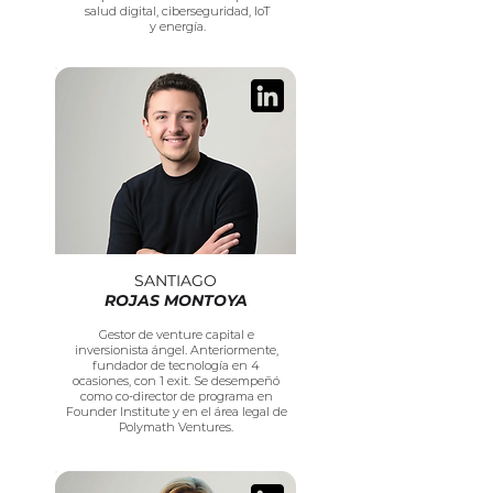
salud digital, ciberseguridad, IoT
y energía.
SANTIAGO
ROJAS MONTOYA
Gestor de venture capital e
inversionista ángel. Anteriormente,
fundador de tecnología en 4
ocasiones, con 1 exit. Se desempeñó
como co-director de programa en
Founder Institute y en el área legal de
Polymath Ventures.