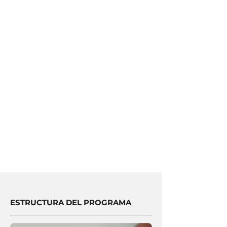
Tech, además de una posible visita
al ecosistema empresarial y de
innovación de Nueva York.
ESTRUCTURA DEL PROGRAMA