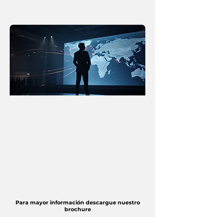
GEOPOLÍTICA
Analiza cómo el ascenso de un mundo multipolar, el
neomercantilismo y el renovado rol del Estado están
reconfigurando los flujos de capital, las cadenas de
valor y las oportunidades de inversión a nivel global.
Desde una perspectiva positiva y de largo plazo,
este módulo ayuda a family offices y líderes
NextGen a entender el riesgo geopolítico, identificar
oportunidades transfronterizas y posicionar el
patrimonio familiar con una visión global y una
perspectiva latinoamericana.
Para mayor información descargue nuestro
brochure