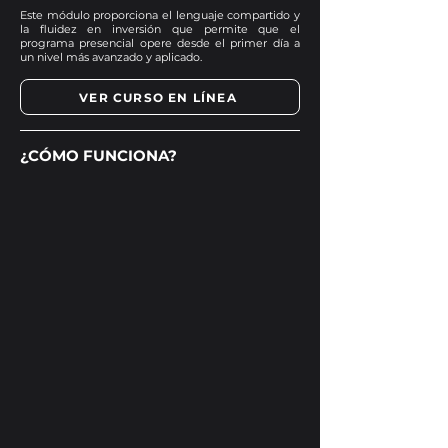
Este módulo proporciona el lenguaje compartido y
la fluidez en inversión que permite que el
programa presencial opere desde el primer día a
un nivel más avanzado y aplicado.
VER CURSO EN LÍNEA
¿CÓMO FUNCIONA?
FORMATO
Totalmente en línea
DEDICACIÓN DE TIEMPO
2 semanas por módulo, generalmente
comienza los miércoles.
COSTO $999 USD
Incluido en el pago del programa
NextGen Family Capital.
APRENDE DE LAS MENTES
MÁS BRILLANTES