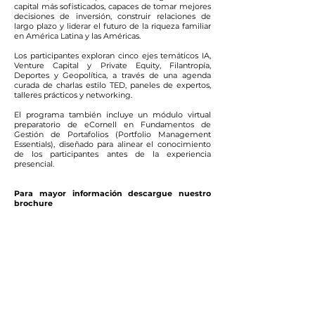
capital más sofisticados, capaces de tomar mejores
decisiones de inversión, construir relaciones de
largo plazo y liderar el futuro de la riqueza familiar
en América Latina y las Américas.
Los participantes exploran cinco ejes temáticos IA,
Venture Capital y Private Equity, Filantropía,
Deportes y Geopolítica, a través de una agenda
curada de charlas estilo TED, paneles de expertos,
talleres prácticos y networking.
El programa también incluye un módulo virtual
preparatorio de eCornell en Fundamentos de
Gestión de Portafolios (Portfolio Management
Essentials), diseñado para alinear el conocimiento
de los participantes antes de la experiencia
presencial.
Para mayor información descargue nuestro
brochure
4
0
-50
INVERSIONISTAS NEXTGEN
FAMILY OFFICE
Cohorte seleccionada de líderes
de capital familiar de alto potencial
provenientes de América Latina y
las Américas.