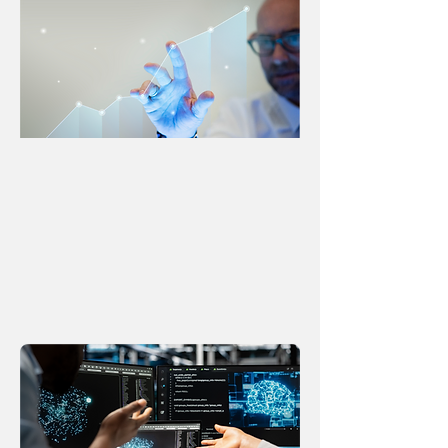
VENTURE CAPITAL & PRIVATE EQUITY
Una mirada práctica al interior de la industria de VC
y PE desde la perspectiva de quienes construyen
fondos, levantan capital, gestionan relaciones con
LPs y toman decisiones de inversión en mercados
emergentes.
Este módulo explora tesis de inversión, construcción
de portafolios, disciplina de capital, gobernanza de
comités de inversión y dinámicas entre socios, con
una visión honesta sobre cómo construir fondos
consistentes, creíbles y sostenibles a lo largo del
tiempo.