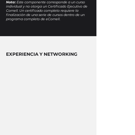
Nota:
Este componente corresponde a un curso
individual y no otorga un Certificado Ejecutivo de
Cornell. Un certificado completo requiere la
finalización de una serie de cursos dentro de un
programa completo de eCornell.
EXPERIENCIA Y NETWORKING