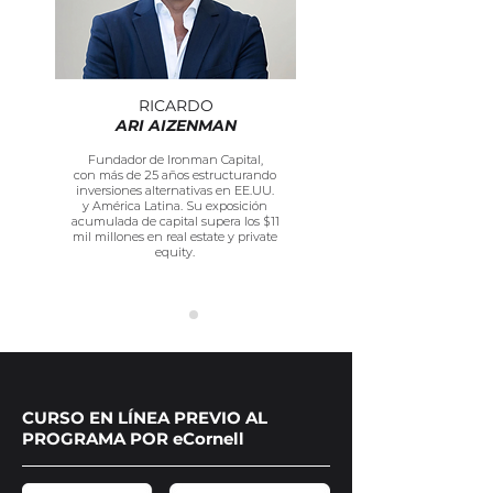
RICARDO
ARI AIZENMAN
Fundador de Ironman Capital,
con más de 25 años estructurando
inversiones alternativas en EE.UU.
y América Latina. Su exposición
acumulada de capital supera los $11
mil millones en real estate y private
equity.
CURSO EN LÍNEA PREVIO AL
PROGRAMA POR eCornell