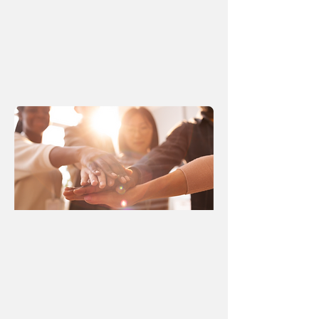
monetización de audiencias están creando nuevas
oportunidades de inversión.
Desde la perspectiva de una family office,
este módulo también examina cómo atletas,
inversionistas y familias pueden transformar
visibilidad, talento y capital relacional en patrimonio
sostenible, planificación de largo plazo y legado.
FILANTROPÍA
La filantropía se presenta como una herramienta
estratégica para movilizar capital, construir legado
y financiar soluciones de alto impacto en América
Latina y los mercados emergentes.
Este módulo explora la filantropía de riesgo,
la inversión de impacto, las finanzas combinadas,
las donaciones y el capital concesional, con una visión
práctica sobre cómo documentar resultados,
amplificar logros y convertir el propósito en cambio
sistémico.