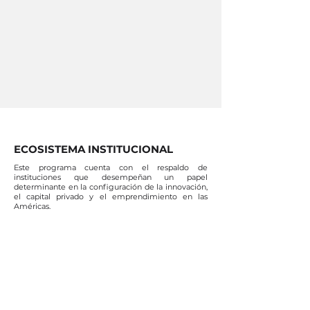
ECOSISTEMA INSTITUCIONAL
Este programa cuenta con el respaldo de
instituciones que desempeñan un papel
determinante en la configuración de la innovación,
el capital privado y el emprendimiento en las
Américas.
CUBE ACADEMY · CUBE CAPITAL
Cube Academy es la plataforma de educación
ejecutiva de Cube Capital, una firma de gestión de
activos alternativos que opera en las Américas en la