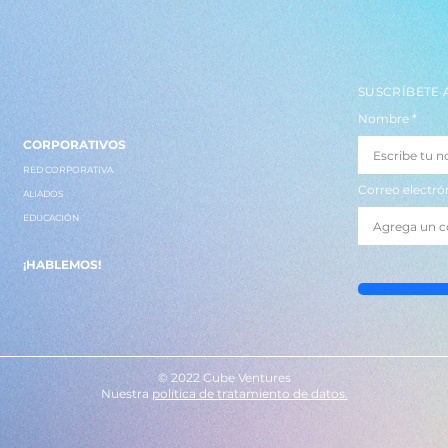
SUSCRÍBETE 
Nombre
CORPORATIVOS
RED CORPORATIVA
Correo electró
ALIADOS
EDUCACIÓN
¡HABLEMOS!
© 2022 Cube Ventures
Nuestra
política de tratamiento de datos.