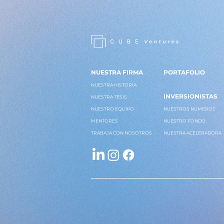
NUESTRA FIRMA
PORTAFOLIO
NUESTRA HISTORIA
INVERSIONISTAS
NUESTRA TESIS
NUESTRO EQUIPO
NUESTROS NÚMEROS
MENTORES
NUESTRO FONDO
TRABAJA CON NOSOTROS
NUESTRA ACELERADORA