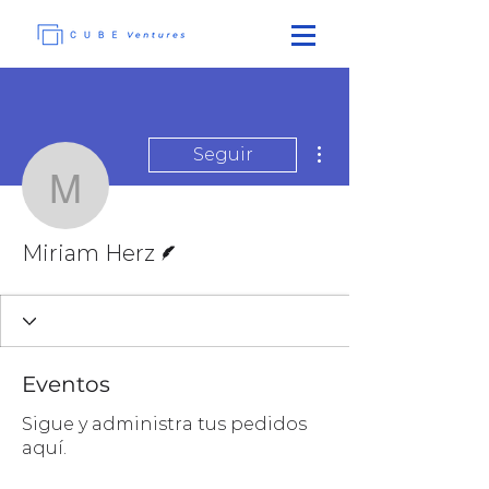
Más acciones
Seguir
Miriam Herz
Escritor
Miriam Herz
Eventos
Sigue y administra tus pedidos
aquí.