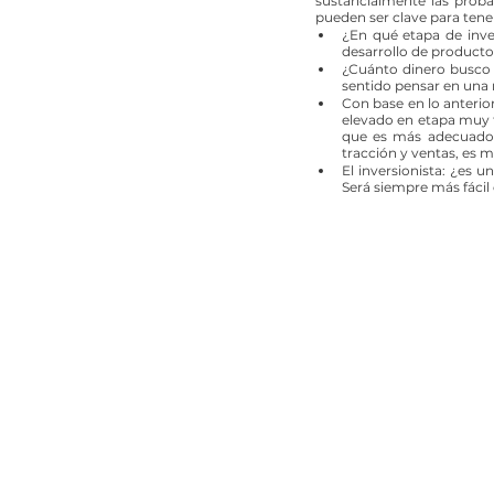
sustancialmente las probab
pueden ser clave para tene
¿En qué etapa de inve
desarrollo de producto
¿Cuánto dinero busco 
sentido pensar en una 
Con base en lo anterior
elevado en etapa muy t
que es más adecuado p
tracción y ventas, es 
El inversionista: ¿es 
Será siempre más fácil