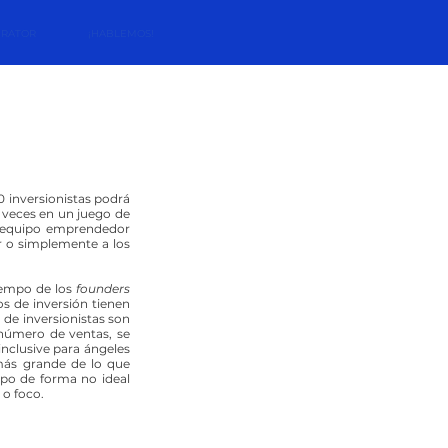
ERATOR
¡HABLEMOS!
 inversionistas podrá 
veces en un juego de 
o equipo emprendedor 
 o simplemente a los 
iempo de los 
founders
 de inversión tienen 
de inversionistas son 
número de ventas, se 
nclusive para ángeles 
más grande de lo que 
mpo de forma no ideal 
 o foco.