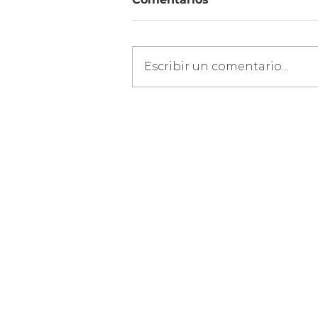
Escribir un comentario...
Beneficios de la
Formación para
Potenciar Competencias
Digitales y Tecnológicas
en los Equipos Corpo
NUESTRA FIRMA
PORTAFOLIO
NUESTRA HISTORIA
INVERSIONISTAS
NUESTRA TESIS
NUESTRO EQUIPO
NUESTROS NÚMEROS
MENTORES
NUESTRO FONDO
TRABAJA CON NOSOTROS
NUESTRA ACELERADORA