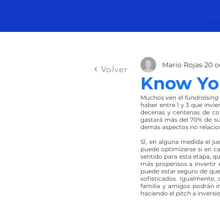
NUES
Mario Rojas
20 o
Volver
Know You
Muchos ven el 
fundraising
haber entre 1 y 3 que invier
decenas y centenas de co
gastará más del 70% de su
demás aspectos no relacio
SÍ, en alguna medida el ju
puede optimizarse si en c
sentido para esta etapa, qu
más propensos a invertir 
puede estar seguro de qu
sofisticados. Igualmente,
familia y amigos podrán in
haciendo el 
pitch
 a invers