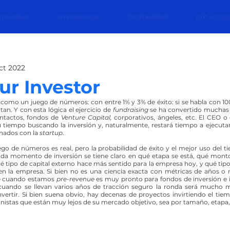
TRA FIRMA
INVERSIONISTAS
CORPORATIVOS
EXIT ACCEL
ct 2022
r Investor
 
como un juego de números: con entre 1% y 3% de éxito: si se habla con 100
tan. Y con esta lógica el ejercicio de 
fundraising
 se ha convertido muchas 
ntactos, fondos de 
Venture Capital, 
corporativos, ángeles, etc. El CEO 
 tiempo buscando la inversión y, naturalmente, restará tiempo a ejecutar
nados con la 
startup
.
ego de números es real, pero la probabilidad de éxito y el mejor uso del t
ada momento de inversión se tiene claro en qué etapa se está, qué montos
é tipo de capital externo hace más sentido para la empresa hoy, y qué tipo 
en la empresa. Si bien no es una ciencia exacta con métricas de años o 
e cuando estamos 
pre-revenue
 es muy pronto para fondos de inversión e i
 cuando se llevan varios años de tracción seguro la ronda será mucho 
vertir. Si bien suena obvio, hay decenas de proyectos invirtiendo el tie
ionistas que están muy lejos de su mercado objetivo, sea por tamaño, etapa,