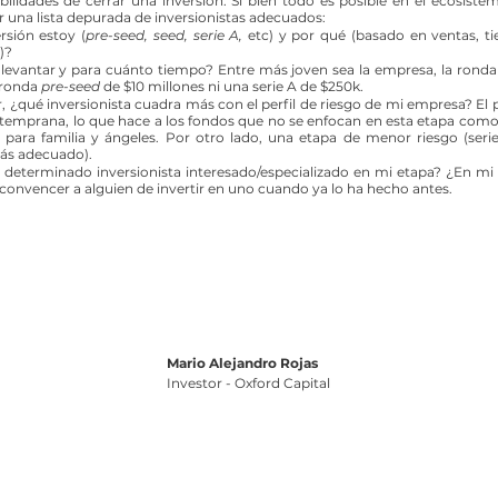
ilidades de cerrar una inversión. Si bien todo es posible en el ecosiste
r una lista depurada de inversionistas adecuados:
rsión estoy (
pre-seed, seed, serie A,
 etc) y por qué (basado en ventas, t
)?
levantar y para cuánto tiempo? Entre más joven sea la empresa, la ronda
ronda 
pre-seed
 de $10 millones ni una serie A de $250k.
, ¿qué inversionista cuadra más con el perfil de riesgo de mi empresa? El pe
emprana, lo que hace a los fondos que no se enfocan en esta etapa como ti
ara familia y ángeles. Por otro lado, una etapa de menor riesgo (serie
más adecuado).
un determinado inversionista interesado/especializado en mi etapa? ¿En mi 
 convencer a alguien de invertir en uno cuando ya lo ha hecho antes.
Mario Alejandro Rojas
Investor - Oxford Capital