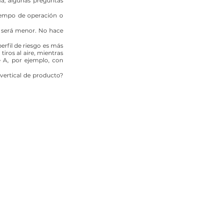
ma, algunas preguntas 
iempo de operación o 
 será menor. No hace 
rfil de riesgo es más 
ros al aire, mientras 
 A, por ejemplo, con 
vertical de producto? 