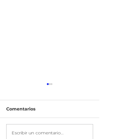
Comentarios
Escribir un comentario...
Marcelo Carbone:
Investing Abr