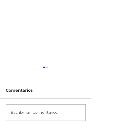
Comentarios
Escribir un comentario...
Marcelo Carbone:
Investing Abr
“Emprendedores:
Considering t
¡Necesitamos
Forthcoming