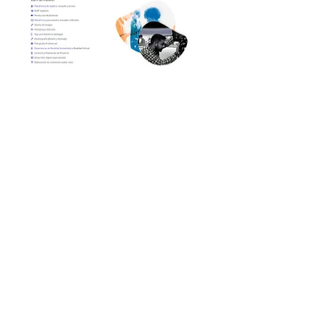
NUESTRA FIRMA
PORTAFOLIO
NUESTRA HISTORIA
NUESTRA TESIS
INVERSIONISTAS
NUESTRO EQUIPO
NUESTROS NÚMEROS
MENTORES
NUESTRO FONDO
TRABAJA CON NOSOTROS
NUESTRA ACELERADORA
CORPORATIVOS
¡HABLEMOS!
ALIADOS