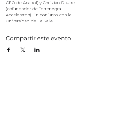
CEO de Acanof) y Christian Daube 
(cofundador de Torrenegra 
Accelerator!). En conjunto con la 
Universidad de La Salle.
Compartir este evento
NUESTRA FIRMA
PORTAFOLIO
NUESTRA HISTORIA
NUESTRA TESIS
INVERSIONISTAS
NUESTRO EQUIPO
NUESTROS NÚMEROS
MENTORES
NUESTRO FONDO
TRABAJA CON NOSOTROS
NUESTRA ACELERADORA