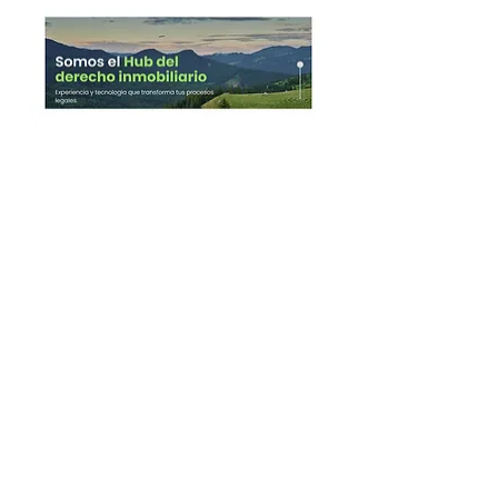
OUR FIRM
PORTFOLIO
OUR STORY
OUR THESIS
INVESTORS
OUR TEAM
OUR NUMBERS
MENTORS
OUR FUND
WORK WITH US
OUR ACCELERATOR
CORPORATES
LET'S TALK