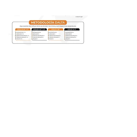
OUR FIRM
PORTFOLIO
OUR STORY
OUR THESIS
INVESTORS
OUR TEAM
OUR NUMBERS
MENTORS
OUR FUND
WORK WITH US
OUR ACCELERATOR