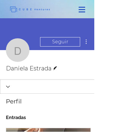
Más acciones
Seguir
Daniela Estrada
Escritor
Daniela Estrada
Perfil
Entradas