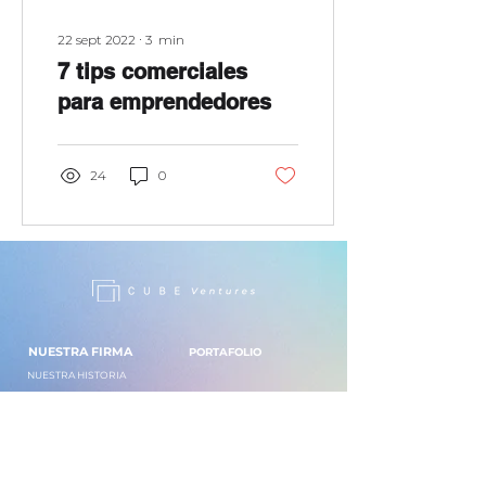
22 sept 2022
∙
3
min
7 tips comerciales
para emprendedores
24
0
NUESTRA FIRMA
PORTAFOLIO
NUESTRA HISTORIA
NUESTRA TESIS
INVERSIONISTAS
NUESTRO EQUIPO
NUESTROS NÚMEROS
MENTORES
NUESTRO FONDO
TRABAJA CON NOSOTROS
NUESTRA ACELERADORA