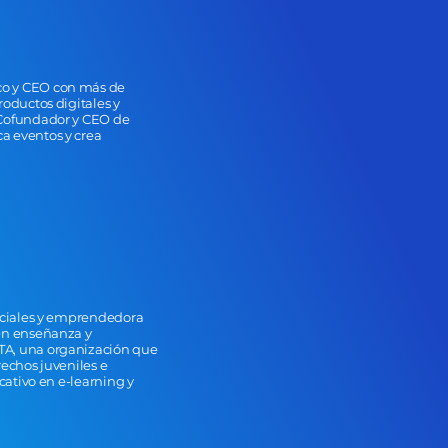
co y CEO con más de
roductos digitales y
 Cofundador y CEO de
a eventos y crea
diciales y emprendedora
 en enseñanza y
TA, una organización que
rechos juveniles e
ucativo en e-learning y