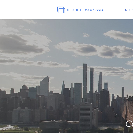
NUES
C